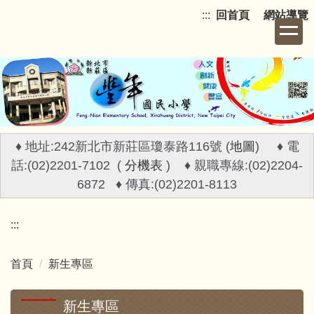
跳
:::
回首頁
網站導覽
到
主
要
內
容
區
♦ 地址:242新北市新莊區瓊泰路116號 (
地圖
) ♦ 電
話:(02)2201-7102 (
分機表
) ♦ 親職專線:(02)2204-
6872 ♦ 傳真:(02)2201-8113
:::
首頁
新生專區
新生專區