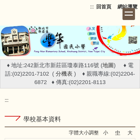
跳
:::
回首頁
網站導覽
到
主
要
內
容
區
♦ 地址:242新北市新莊區瓊泰路116號 (
地圖
) ♦ 電
話:(02)2201-7102 (
分機表
) ♦ 親職專線:(02)2204-
6872 ♦ 傳真:(02)2201-8113
:::
學校基本資料
字體大小調整
小
中
大