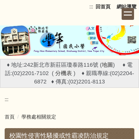
跳
:::
回首頁
網站導覽
到
主
要
內
容
區
♦ 地址:242新北市新莊區瓊泰路116號 (
地圖
) ♦ 電
話:(02)2201-7102 (
分機表
) ♦ 親職專線:(02)2204-
6872 ♦ 傳真:(02)2201-8113
:::
首頁
學務處相關規定
校園性侵害性騷擾或性霸凌防治規定