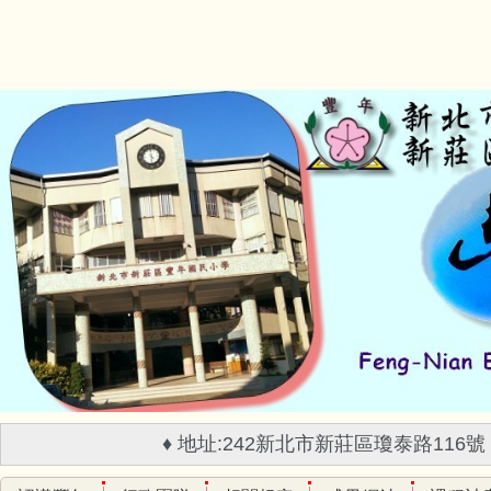
跳
到
主
要
內
容
區
♦ 地址:242新北市新莊區瓊泰路116號 