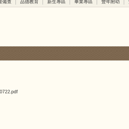
畫備查
品德教育
新生專區
畢業專區
豐年附幼
22.pdf