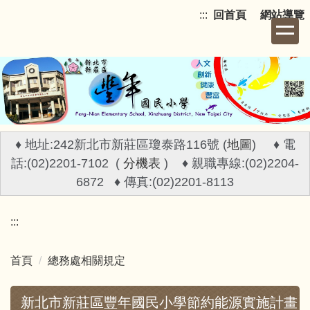
跳
:::
回首頁
網站導覽
到
主
要
內
容
區
♦ 地址:242新北市新莊區瓊泰路116號 (
地圖
) ♦ 電
話:(02)2201-7102 (
分機表
) ♦ 親職專線:(02)2204-
6872 ♦ 傳真:(02)2201-8113
:::
首頁
總務處相關規定
新北市新莊區豐年國民小學節約能源實施計畫