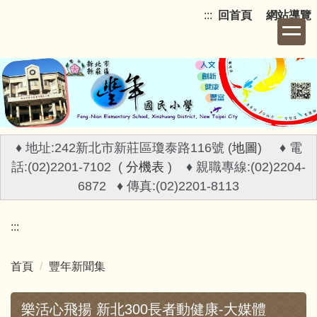
跳
:::
回首頁
網站導覽
到
主
要
內
容
區
♦ 地址:242新北市新莊區瓊泰路116號 (
地圖
) ♦ 電
話:(02)2201-7102 (
分機表
) ♦ 親職專線:(02)2204-
6872 ♦ 傳真:(02)2201-8113
:::
首頁
豐年新聞集
樂活心飛揚 新北300長者動健康-大媒體