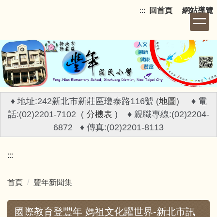
跳
:::
回首頁
網站導覽
到
主
要
內
容
區
♦ 地址:242新北市新莊區瓊泰路116號 (
地圖
) ♦ 電
話:(02)2201-7102 (
分機表
) ♦ 親職專線:(02)2204-
6872 ♦ 傳真:(02)2201-8113
:::
首頁
豐年新聞集
國際教育登豐年 媽祖文化躍世界-新北市訊