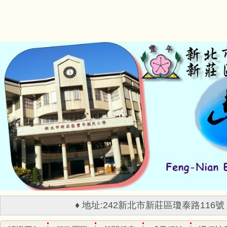
跳
到
主
要
內
容
區
♦ 地址:242新北市新莊區瓊泰路116號 