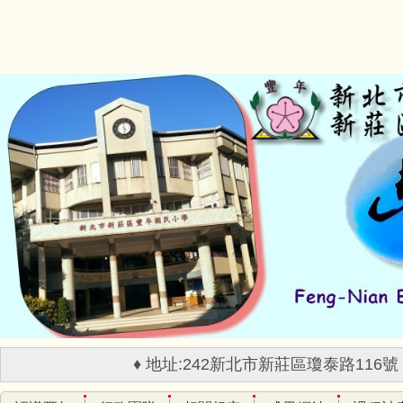
跳
到
主
要
內
容
區
♦ 地址:242新北市新莊區瓊泰路116號 