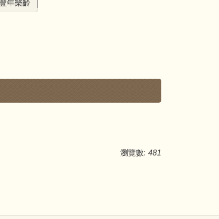
豐年樂齡
瀏覽數:
481