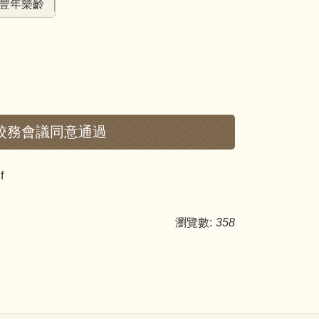
豐年樂齡
日校務會議同意通過
f
瀏覽數:
358