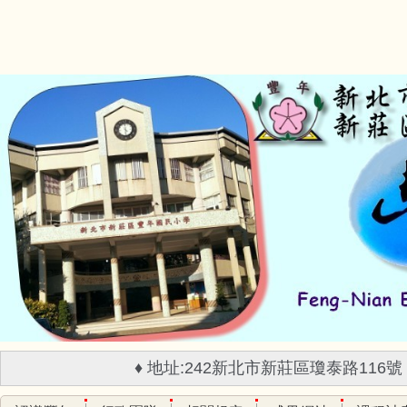
跳
到
主
要
內
容
區
♦ 地址:242新北市新莊區瓊泰路116號 