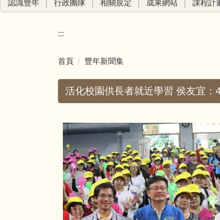
認識豐年
行政團隊
相關規定
成果網站
課程計
:::
首頁
豐年新聞集
活化校園供長者就近學習 侯友宜：