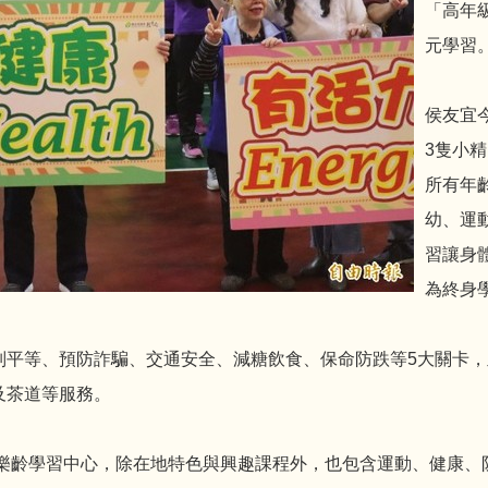
「高年
元學習
侯友宜
3隻小
所有年
幼、運
習讓身
為終身
別平等、預防詐騙、交通安全、減糖飲食、保命防跌等5大關卡
及茶道等服務。
所樂齡學習中心，除在地特色與興趣課程外，也包含運動、健康