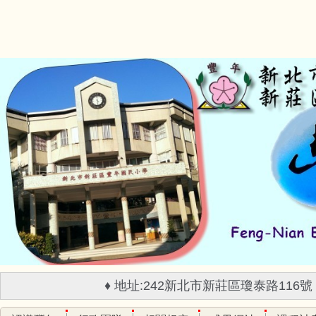
跳
到
主
要
內
容
區
♦ 地址:242新北市新莊區瓊泰路116號 