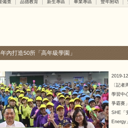
畫備查
品德教育
新生專區
畢業專區
豐年附幼
4年內打造50所「高年級學園」
2019-12
〔記者
學習中
爭霸賽
SHE「
Ener