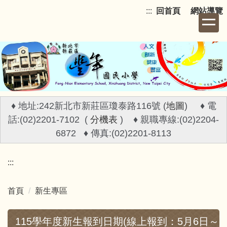
跳
:::
回首頁
網站導覽
到
主
要
內
容
區
♦ 地址:242新北市新莊區瓊泰路116號 (
地圖
) ♦ 電
話:(02)2201-7102 (
分機表
) ♦ 親職專線:(02)2204-
6872 ♦ 傳真:(02)2201-8113
:::
首頁
新生專區
115學年度新生報到日期(線上報到：5月6日～