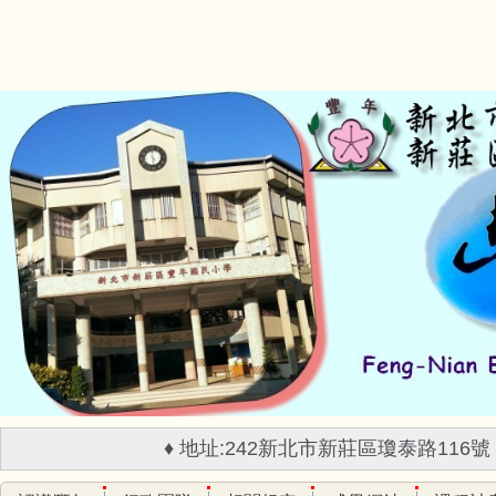
跳
到
主
要
內
容
區
♦ 地址:242新北市新莊區瓊泰路116號 