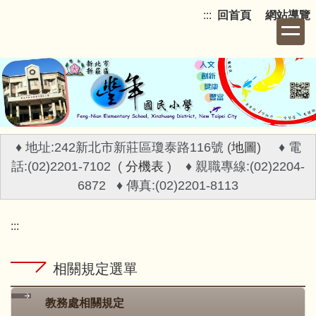
跳
:::
回首頁
網站導覽
到
主
要
內
容
區
♦ 地址:242新北市新莊區瓊泰路116號 (
地圖
) ♦ 電
話:(02)2201-7102 (
分機表
) ♦ 親職專線:(02)2204-
6872 ♦ 傳真:(02)2201-8113
:::
相關規定選單
教務處相關規定